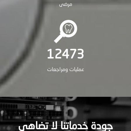
مرضى
12473
عمليات ومراجعات
جودة خدماتنا لا تضاهى