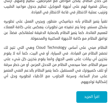
من خلال النظام، يمكن التواصل مع المراجعين، تنظيم وقتهم، ارسال
رسائل قصيرة لهم على أجهزة الموبايل، تنظيم جدول مواعيد الطبيب
وترتيب عملية الانتظار في قاعة الانتظار في العيادة.
تقنياً يتميز النظام بأنه ديناميكي متطور، ويجري العمل على تطويره
بشكل مستمر، وما يتم تنفيذه من تطويرات ينعكس على كافة العملاء
لتعميم الفائدة. كما يتميز النظام بالحماية الدقيقة لملفاتكم، فضلاً عن
توافق النظام مع كافة الأجهزة المكتبية والمحمولة.
النظام مبني على أساس Cloud Technology وهي التي تتيح لك
تصفح النظام من العيادة، في السيارة، أو في البيت، كما أنه لا يقوم
بتخزين أي بيانات على نفس الجهاز، وانما يقوم بتخزين كل شيء على
سيرفر النظام، مما سيحمي النظام من التدخل المزعج، أو من خطر سرقة
أو تلف كمبيوترك في المستقبل. كما يتميز النظام بالدعم الفني المتميز
على مدار الساعة، وسرعة التجاوب مع الأطباء لتطويره وحل أي
إشكالية تواجههم.
اقرأ المزيد