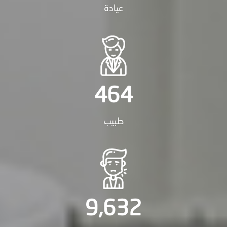
عيادة
464
طبيب
9,
632