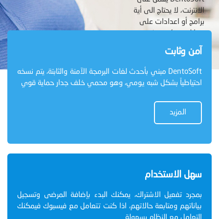
الانترنت، لا يحتاج الى أية
برامج أو اعدادات على
جهازك، يمكن تصفحه من
الكمبيوتر أو الجهاز اللوحي
آمن وثابت
أو الموبايل...
DentoSoft مبني بأحدث لغات البرمجة الآمنة والثابتة، يتم نسخه
احتياطياً بشكل شبه يومي، وهو محمي خلف جدار حماية قوي
المزيد
المزيد
سهل الاستخدام
بمجرد تفعيل الاشتراك، يمكنك البدء بإضافة المرضى وتسجيل
بياناتهم ومتابعة حالاتهم، اذا كنت تتعامل مع فيسبوك فيمكنك
التعامل مع النظام بسهولة