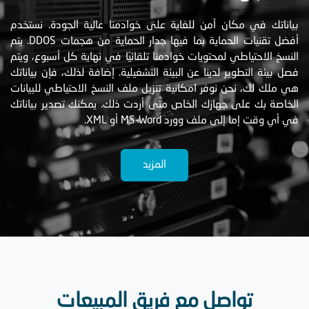
بياناتك في مكان آمن للغاية على خوادمنا عالية الجودة. نستخدم
أفضل تقنيات الحماية بما فيها جدار الحماية من هجمات DDOS. يتم
النسخ الاحتياطي لمحتويات خوادمنا تلقائيًا في نهاية كل أسبوع، ويتم
فصل بيئة التطوير لدينا عن البيئة التشغيلية. إضافة لذلك، فإن بياناتك
هي ملك لك، نحن نوفر امكانية تنزيل ملف النسخ الاحتياطي للبيانات
الخاصة بك على جهازك الخاص متى أردت ذلك. يمكنك تصدير بياناتك
في أي وقت إما إلى ملف وورد MS-Word أو XML.
المزيد
تواصل مع فريق المبيعات